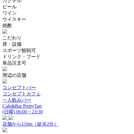
カクテル
ビール
ワイン
ウイスキー
焼酎
こだわり
席・設備
スポーツ観戦可
ドリンク・フード
単品注文可
周辺の店舗
コンセプトバー
コンセプトカフェ
一人飲みバー
Cafe&Bar PrettyTart
(日曜) 06:00 ~ 23:30
店舗から110m（徒步2分）