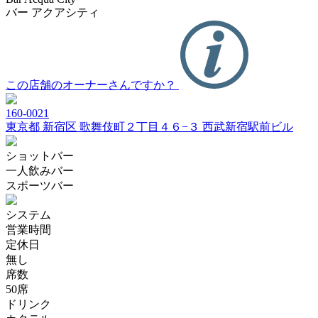
バー アクアシティ
この店舗のオーナーさんですか？
160-0021
東京都 新宿区 歌舞伎町２丁目４６−３ 西武新宿駅前ビル
ショットバー
一人飲みバー
スポーツバー
システム
営業時間
定休日
無し
席数
50席
ドリンク