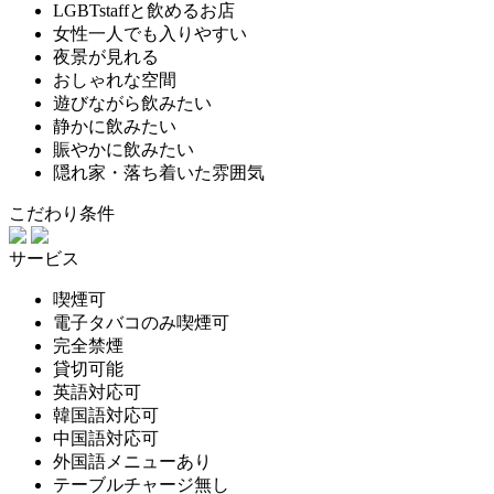
LGBTstaffと飲めるお店
女性一人でも入りやすい
夜景が見れる
おしゃれな空間
遊びながら飲みたい
静かに飲みたい
賑やかに飲みたい
隠れ家・落ち着いた雰囲気
こだわり条件
サービス
喫煙可
電子タバコのみ喫煙可
完全禁煙
貸切可能
英語対応可
韓国語対応可
中国語対応可
外国語メニューあり
テーブルチャージ無し